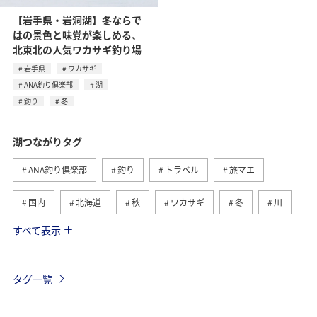
【岩手県・岩洞湖】冬ならで
はの景色と味覚が楽しめる、
北東北の人気ワカサギ釣り場
岩手県
ワカサギ
ANA釣り倶楽部
湖
釣り
冬
湖つながりタグ
ANA釣り倶楽部
釣り
トラベル
旅マエ
国内
北海道
秋
ワカサギ
冬
川
すべて表示
旅ナカ
海
春
夏
トラウト
滋賀県
福島県
長野県
栃木県
静岡県
タグ一覧
ライフ
茨城県
コイ
山梨県