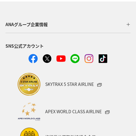
アクティビティ
グルメ
関東・甲信越地方
群馬県
東海地方
福井県
兵庫県
秋田県
ANAグループ企業情報
青森県
東北地方
中国地方
関西地方
SNS公式アカウント
フナ
趣味
旅アト
ANAのふるさと納税
山形県
高知県
広島県
愛知県
岩手県
日光
九州地方
洞爺湖
宮城県
アマゴ
SKYTRAX 5 STAR AIRLINE
神奈川県
千葉県
北陸地方
沖縄
アユ
東北海道
秋のアクティビティ
海外
四国地方
APEX WORLD CLASS AIRLINE
スズキ
クロダイ
イワナ
ヤマメ