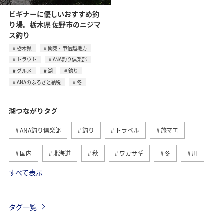
ビギナーに優しいおすすめ釣
り場。栃木県 佐野市のニジマ
ス釣り
栃木県
関東・甲信越地方
トラウト
ANA釣り倶楽部
グルメ
湖
釣り
ANAのふるさと納税
冬
湖つながりタグ
ANA釣り倶楽部
釣り
トラベル
旅マエ
国内
北海道
秋
ワカサギ
冬
川
すべて表示
旅ナカ
海
春
夏
トラウト
滋賀県
福島県
長野県
栃木県
静岡県
タグ一覧
ライフ
茨城県
山梨県
コイ