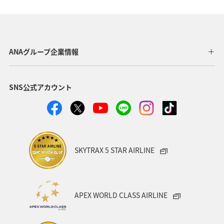
アクティビティ
グルメ
関東・甲信越地方
群馬県
東海地方
福井県
兵庫県
秋田県
ANAグループ企業情報
青森県
東北地方
中国地方
フナ
SNS公式アカウント
関西地方
趣味
旅アト
ANAのふるさと納税
山形県
高知県
広島県
愛知県
洞爺湖
宮城県
日光
岩手県
千葉県
アマゴ
SKYTRAX 5 STAR AIRLINE
神奈川県
九州地方
北陸地方
沖縄
アユ
東北海道
秋のアクティビティ
スズキ
クロダイ
APEX WORLD CLASS AIRLINE
イワナ
ヤマメ
四国地方
海外