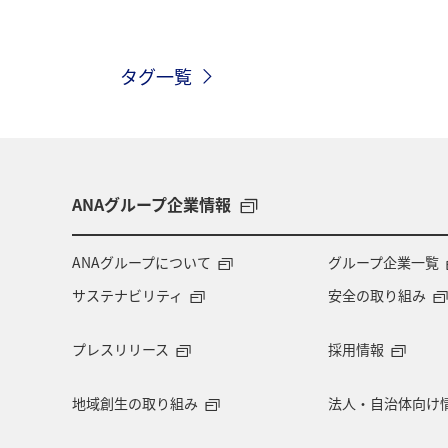
山梨県
コイ
アクティビティ
タグ一覧
秋田県
青森県
東北地方
高知県
広島県
愛知県
北陸地方
沖縄
アユ
東
ANAグループ企業情報
四国地方
海外
ANAグループについて
グループ企業一覧
サステナビリティ
安全の取り組み
プレスリリース
採用情報
地域創生の取り組み
法人・自治体向け