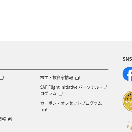
グルメ
関東・甲信越地方
群馬県
東海
中国地方
フナ
関西地方
趣味
旅アト
洞爺湖
宮城県
日光
岩手県
千葉県
SN
北海道
秋のアクティビティ
スズキ
クロダイ
株主・投資家情報
SAF Flight Initiative パーソナル・プ
ログラム
カーボン・オフセットプログラム
情報