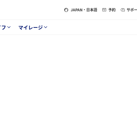
JAPAN
・日本語
予約
サポ
イフ
マイレージ