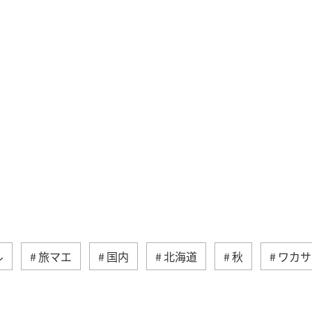
ル
旅マエ
国内
北海道
秋
ワカサ
トラウト
滋賀県
福島県
長野県
栃木