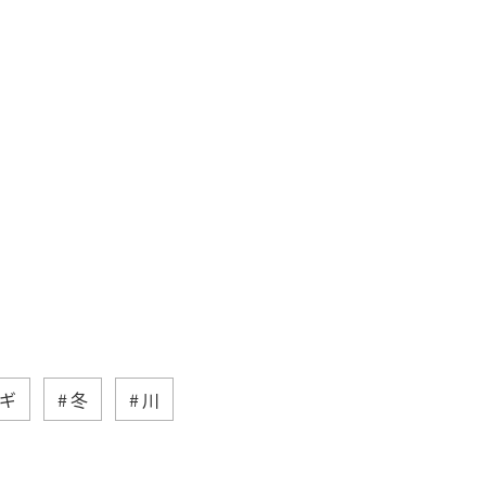
ギ
冬
川
県
静岡県
ライフ
茨城県