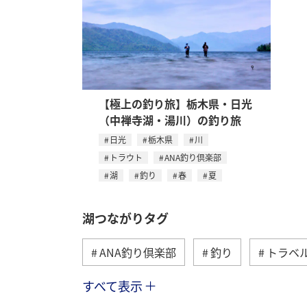
【極上の釣り旅】栃木県・日光
（中禅寺湖・湯川）の釣り旅
日光
栃木県
川
トラウト
ANA釣り倶楽部
湖
釣り
春
夏
湖つながりタグ
ANA釣り倶楽部
釣り
トラベ
すべて表示
旅ナカ
海
春
夏