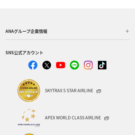
アクティビティ
グルメ
関東・甲信越地方
群馬県
東海地方
福井県
兵庫県
秋田県
ANAグループ企業情報
青森県
東北地方
中国地方
関西地方
SNS公式アカウント
フナ
趣味
旅アト
ANAのふるさと納税
山形県
高知県
広島県
愛知県
岩手県
日光
九州地方
洞爺湖
宮城県
アマゴ
SKYTRAX 5 STAR AIRLINE
神奈川県
千葉県
北陸地方
沖縄
アユ
東北海道
秋のアクティビティ
海外
四国地方
APEX WORLD CLASS AIRLINE
スズキ
クロダイ
イワナ
ヤマメ