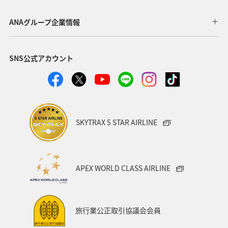
群馬県
東海地方
福井県
兵庫県
秋田県
ANAグループ企業情報
青森県
東北地方
中国地方
フナ
SNS公式アカウント
関西地方
趣味
旅アト
ANAのふるさと納税
山形県
高知県
広島県
愛知県
洞爺湖
アマゴ
宮城県
北陸地方
神奈川県
SKYTRAX 5 STAR AIRLINE
千葉県
九州地方
日光
岩手県
沖縄
アユ
東北海道
秋のアクティビティ
イワナ
APEX WORLD CLASS AIRLINE
ヤマメ
スズキ
クロダイ
海外
四国地方
旅行業公正取引協議会会員