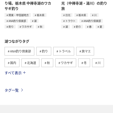
り場。栃木県 中禅寺湖のワカ
光（中禅寺湖・湯川）の釣り
サギ釣り
旅
関東・甲信越地方
栃木県
日光
栃木県
川
ANA釣り倶楽部
湖
トラウト
ANA釣り倶楽部
釣り
ワカサギ
秋
湖
釣り
春
夏
湖つながりタグ
ANA釣り倶楽部
釣り
トラベル
旅マエ
国内
北海道
秋
ワカサギ
冬
川
すべて表示
旅ナカ
海
春
夏
トラウト
滋賀県
福島県
長野県
栃木県
静岡県
タグ一覧
ライフ
茨城県
コイ
山梨県
アクティビティ
グルメ
関東・甲信越地方