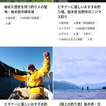
秘めた歴史を持つ釣り人の聖
ビギナーに優しいおすすめ釣
地・栃木県中禅寺湖
り場。栃木県 佐野市のニジマ
ス釣り
栃木県
ANA釣り倶楽部
栃木県
関東・甲信越地方
湖
トラウト
ANA釣り倶楽部
グルメ
湖
釣り
ANAのふるさと納税
冬
ビギナーに優しいおすすめ釣
【極上の釣り旅】栃木県・日