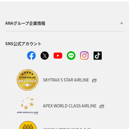
アクティビティ
グルメ
関東・甲信越地方
群馬県
東海地方
福井県
兵庫県
秋田県
ANAグループ企業情報
青森県
東北地方
中国地方
フナ
SNS公式アカウント
関西地方
趣味
旅アト
ANAのふるさと納税
山形県
高知県
広島県
愛知県
洞爺湖
アマゴ
宮城県
北陸地方
神奈川県
SKYTRAX 5 STAR AIRLINE
千葉県
九州地方
日光
岩手県
沖縄
アユ
東北海道
秋のアクティビティ
イワナ
APEX WORLD CLASS AIRLINE
ヤマメ
スズキ
クロダイ
海外
四国地方