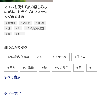
マイルも使えて旅の楽しみも
広がる。ドライブ＆フィッシ
ングのすすめ
北海道
高知県
山形県
海
川
ANA釣り倶楽部
湖
釣り
湖つながりタグ
ANA釣り倶楽部
釣り
トラベル
旅マエ
国内
北海道
秋
ワカサギ
冬
川
すべて表示
旅ナカ
海
春
夏
トラウト
滋賀県
福島県
長野県
栃木県
静岡県
タグ一覧
ライフ
茨城県
コイ
山梨県