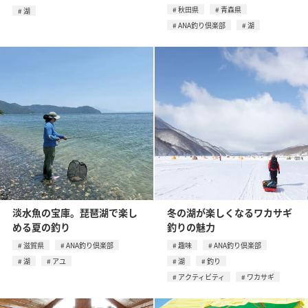
秋田県
青森県
湖
ANA釣り倶楽部
湖
淡水魚の宝庫。琵琶湖で楽し
冬の湖が楽しくなるワカサギ
める夏の釣り
釣りの魅力
滋賀県
ANA釣り倶楽部
趣味
ANA釣り倶楽部
湖
アユ
湖
釣り
アクティビティ
ワカサギ