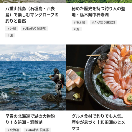
八重山諸島（石垣島・西表
秘めた歴史を持つ釣り人の聖
島）で楽しむマングローブの
地・栃木県中禅寺湖
釣りと自然
栃木県
ANA釣り倶楽部
沖縄
ANA釣り倶楽部
湖
湖
早春の北海道で湖の大物釣
グルメ食材で釣りでも人気。
り！支笏湖・洞爺湖
歴史が息づく十和田湖のヒメ
マス
北海道
ANA釣り倶楽部