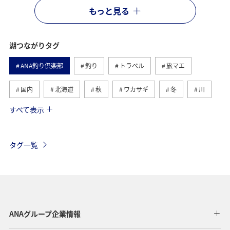
もっと見る
湖つながりタグ
ANA釣り倶楽部
釣り
トラベル
旅マエ
国内
北海道
秋
ワカサギ
冬
川
すべて表示
旅ナカ
海
春
夏
トラウト
滋賀県
福島県
長野県
栃木県
静岡県
タグ一覧
ライフ
茨城県
コイ
山梨県
アクティビティ
グルメ
関東・甲信越地方
群馬県
東海地方
福井県
兵庫県
秋田県
ANAグループ企業情報