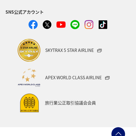
青森県
東北地方
中国地方
関西地方
SNS公式アカウント
フナ
趣味
旅アト
ANAのふるさと納税
山形県
高知県
広島県
愛知県
岩手県
九州地方
日光
千葉県
宮城県
北陸地方
SKYTRAX 5 STAR AIRLINE
洞爺湖
アマゴ
神奈川県
沖縄
アユ
東北海道
秋のアクティビティ
スズキ
クロダイ
APEX WORLD CLASS AIRLINE
イワナ
ヤマメ
四国地方
海外
旅行業公正取引協議会会員