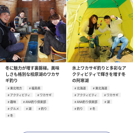
冬に魅力が増す裏磐梯。美味
氷上ワカサギ釣りと多彩なア
しさも格別な桧原湖のワカサ
クティビティで輝きを増す冬
ギ釣り
の阿寒湖
東北地方
福島県
北海道
東北海道
アクティビティ
ワカサギ
アクティビティ
ワカサギ
趣味
ANA釣り倶楽部
ANA釣り倶楽部
湖
グルメ
湖
釣り
釣り
冬
冬