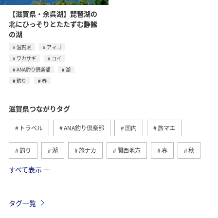
【滋賀県・余呉湖】琵琶湖の
北にひっそりとたたずむ静謐
の湖
滋賀県
アマゴ
ワカサギ
コイ
ANA釣り倶楽部
湖
釣り
春
滋賀県つながりタグ
トラベル
ANA釣り倶楽部
国内
旅マエ
釣り
湖
旅ナカ
関西地方
春
秋
すべて表示
夏
アユ
趣味
長野県
日本の歴史・文化・芸術
島根県
歴史・文化・芸術
タグ一覧
女子旅
和歌山県
兵庫県
大阪府
アマゴ