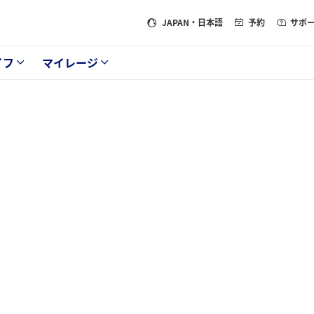
JAPAN
・日本語
予約
サポ
イフ
マイレージ