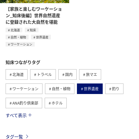
【家族と楽しむワーケーショ
ン_知床後編】世界自然遺産
に登録された大自然を堪能
北海道
知床
自然・植物
世界遺産
ワーケーション
知床つながりタグ
北海道
トラベル
国内
旅マエ
ワーケーション
自然・植物
世界遺産
釣り
ANA釣り倶楽部
ホテル
すべて表示
旅ナカ
家族旅行
ワーケーション（家族）
海
秋
夏
タグ一覧