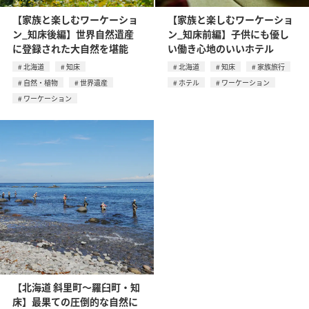
【家族と楽しむワーケーショ
【家族と楽しむワーケーショ
ン_知床後編】世界自然遺産
ン_知床前編】子供にも優し
に登録された大自然を堪能
い働き心地のいいホテル
北海道
知床
北海道
知床
家族旅行
自然・植物
世界遺産
ホテル
ワーケーション
ワーケーション
【北海道 斜里町～羅臼町・知
床】最果ての圧倒的な自然に