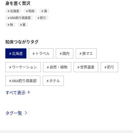
身を置く贅沢
北海道
知床
海
ANA釣り倶楽部
釣り
秋
夏
知床つながりタグ
北海道
トラベル
国内
旅マエ
ワーケーション
自然・植物
世界遺産
釣り
ANA釣り倶楽部
ホテル
すべて表示
旅ナカ
家族旅行
ワーケーション（家族）
海
秋
夏
タグ一覧