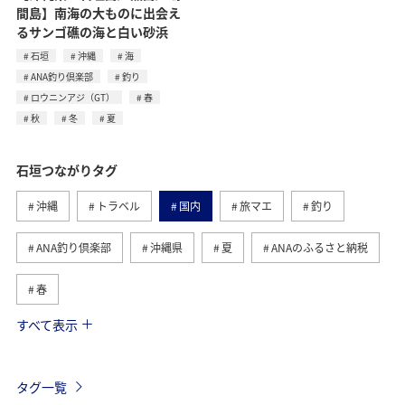
間島】南海の大ものに出会え
るサンゴ礁の海と白い砂浜
石垣
沖縄
海
ANA釣り倶楽部
釣り
ロウニンアジ（GT）
春
秋
冬
夏
石垣つながりタグ
沖縄
トラベル
国内
旅マエ
釣り
ANA釣り倶楽部
沖縄県
夏
ANAのふるさと納税
春
すべて表示
西表島
秋
宮古島
鹿児島県
海
冬
ロウニンアジ（GT）
ライフ
日常
タグ一覧