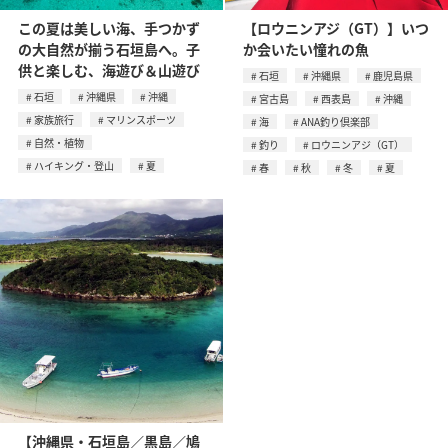
この夏は美しい海、手つかず
【ロウニンアジ（GT）】いつ
の大自然が揃う石垣島へ。子
か会いたい憧れの魚
供と楽しむ、海遊び＆山遊び
石垣
沖縄県
鹿児島県
石垣
沖縄県
沖縄
宮古島
西表島
沖縄
家族旅行
マリンスポーツ
海
ANA釣り倶楽部
自然・植物
釣り
ロウニンアジ（GT）
ハイキング・登山
夏
春
秋
冬
夏
【沖縄県・石垣島／黒島／鳩