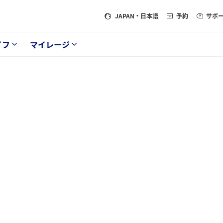
JAPAN
・日本語
予約
サポ
イフ
マイレージ