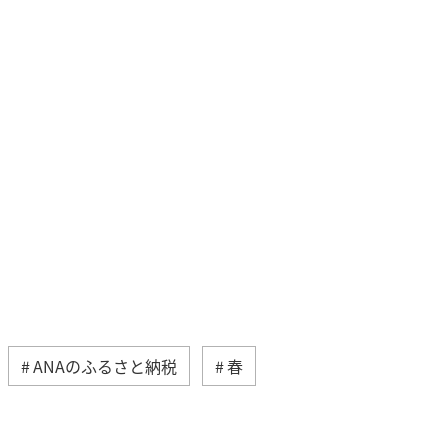
ANAのふるさと納税
春
フ
日常
ショッピング＆ライフ