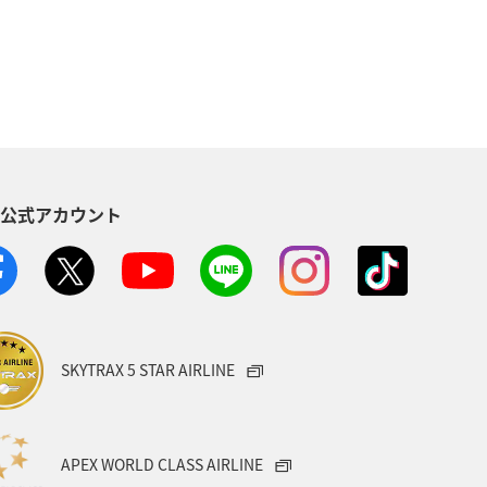
S公式アカウント
SKYTRAX 5 STAR AIRLINE
APEX WORLD CLASS AIRLINE