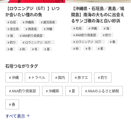
【ロウニンアジ（GT）】いつ
【沖縄県・石垣島／黒島／鳩
か会いたい憧れの魚
間島】南海の大ものに出会え
るサンゴ礁の海と白い砂浜
石垣
沖縄県
鹿児島県
石垣
沖縄
海
宮古島
西表島
沖縄
ANA釣り倶楽部
釣り
海
ANA釣り倶楽部
ロウニンアジ（GT）
春
釣り
ロウニンアジ（GT）
秋
冬
夏
春
秋
冬
夏
石垣つながりタグ
沖縄
トラベル
国内
旅マエ
釣り
ANA釣り倶楽部
沖縄県
夏
ANAのふるさと納税
春
すべて表示
西表島
秋
宮古島
鹿児島県
海