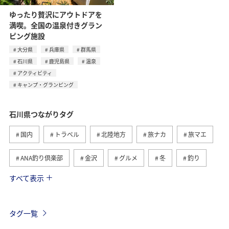
ゆったり贅沢にアウトドアを
満喫。全国の温泉付きグラン
ピング施設
大分県
兵庫県
群馬県
石川県
鹿児島県
温泉
アクティビティ
キャンプ・グランピング
石川県つながりタグ
国内
トラベル
北陸地方
旅ナカ
旅マエ
ANA釣り倶楽部
金沢
グルメ
冬
釣り
すべて表示
夏
秋
趣味
アクティビティ
鹿児島県
キャンプ・グランピング
海
アオリイカ
タグ一覧
クロダイ
散歩
歴史・文化・芸術
福岡県