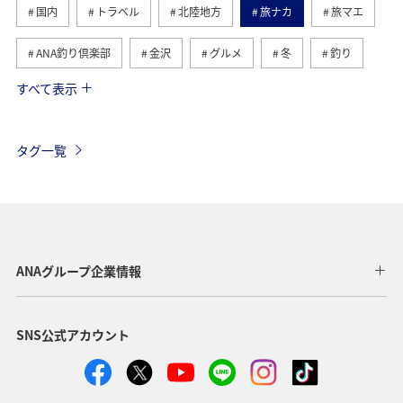
国内
トラベル
北陸地方
旅ナカ
旅マエ
ANA釣り倶楽部
金沢
グルメ
冬
釣り
すべて表示
夏
秋
趣味
アクティビティ
鹿児島県
キャンプ・グランピング
海
アオリイカ
タグ一覧
クロダイ
散歩
歴史・文化・芸術
福岡県
日常
ショッピング＆ライフ
青森県
ライフ
ANAのふるさと納税
温泉
大分県
兵庫県
ANAグループ企業情報
群馬県
春
川
マダイ
SNS公式アカウント