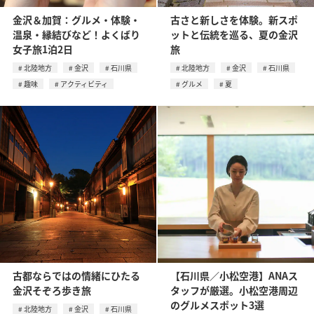
金沢＆加賀：グルメ・体験・
古さと新しさを体験。新スポ
温泉・縁結びなど！よくばり
ットと伝統を巡る、夏の金沢
女子旅1泊2日
旅
北陸地方
金沢
石川県
北陸地方
金沢
石川県
趣味
アクティビティ
グルメ
夏
古都ならではの情緒にひたる
【石川県／小松空港】ANAス
金沢そぞろ歩き旅
タッフが厳選。小松空港周辺
のグルメスポット3選
北陸地方
金沢
石川県