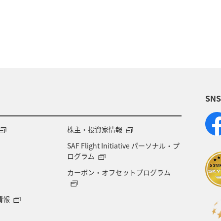
県
日常
ショッピング＆ライフ
青森県
馬県
春
川
マダイ
SN
株主・投資家情報
SAF Flight Initiative パーソナル・プ
ログラム
カーボン・オフセットプログラム
情報