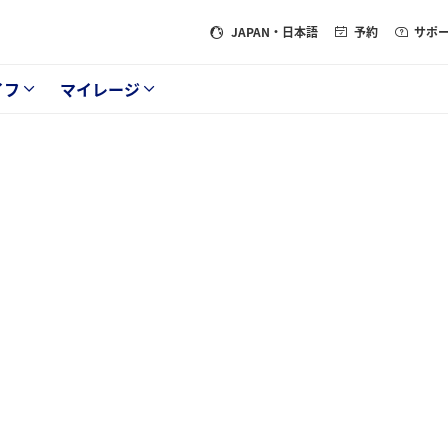
JAPAN
・日本語
予約
サポ
イフ
マイレージ