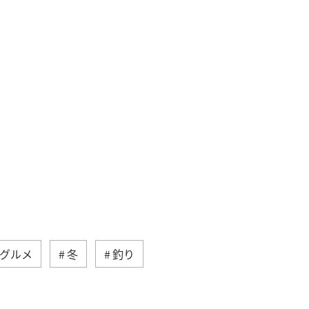
グルメ
冬
釣り
アオリイカ
クロダイ