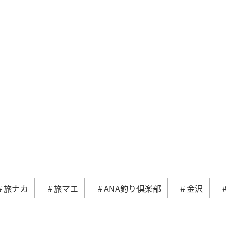
旅ナカ
旅マエ
ANA釣り倶楽部
金沢
ティ
鹿児島県
キャンプ・グランピング
海