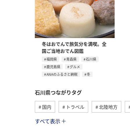
冬はおでんで旅気分を満喫。全
国ご当地おでん図鑑
福岡県
青森県
石川県
鹿児島県
グルメ
ANAのふるさと納税
冬
石川県つながりタグ
国内
トラベル
北陸地方
すべて表示
夏
秋
趣味
アクティビ