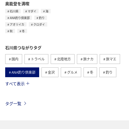
奥能登を満喫
石川県
マダイ
海
ANA釣り倶楽部
釣り
アオリイカ
クロダイ
秋
冬
石川県つながりタグ
国内
トラベル
北陸地方
旅ナカ
旅マエ
ANA釣り倶楽部
金沢
グルメ
冬
釣り
すべて表示
夏
秋
趣味
アクティビティ
鹿児島県
キャンプ・グランピング
海
アオリイカ
タグ一覧
クロダイ
散歩
歴史・文化・芸術
福岡県
日常
ショッピング＆ライフ
青森県
ライフ