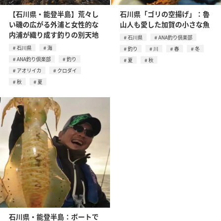
【石川県・能登半島】荒々し
石川県「ゴリの空揚げ」：魯
い磯の広がる外浦と女性的な
山人も愛した加賀の小さな魚
内浦が織り成す釣りの別天地
石川県
ANA釣り倶楽部
石川県
海
釣り
川
春
冬
ANA釣り倶楽部
釣り
夏
秋
アオリイカ
クロダイ
秋
夏
石川県・能登半島：ボートで