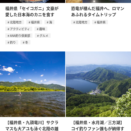
福井県「セイコガニ」文豪が
恐竜が棲んだ福井へ、ロマン
愛した日本海のカニを食す
あふれるタイムトリップ
北陸地方
福井県
海
北陸地方
福井県
アクティビティ
趣味
ANA釣り倶楽部
グルメ
釣り
冬
【福井県・九頭竜川】サクラ
【福井県・水月湖／三方湖】
マスも大アユも泳ぐ北陸の雄
コイ釣りファン誰もが納得す