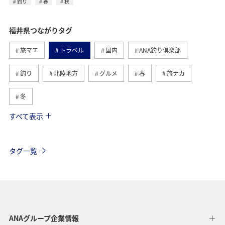
釣り
春
秋
福井県つながりタグ
旅マエ
トラベル
国内
ANA釣り倶楽部
釣り
北陸地方
グルメ
春
旅ナカ
冬
すべて表示
川
湖
宮城県
秋田県
海
アクティビティ
趣味
ライフ
札幌
タグ一覧
北海道
ANAグルメマイル
兵庫県
マイルを貯める
ヤマメ
アユ
夏
コイ
秋
ANAグループ企業情報