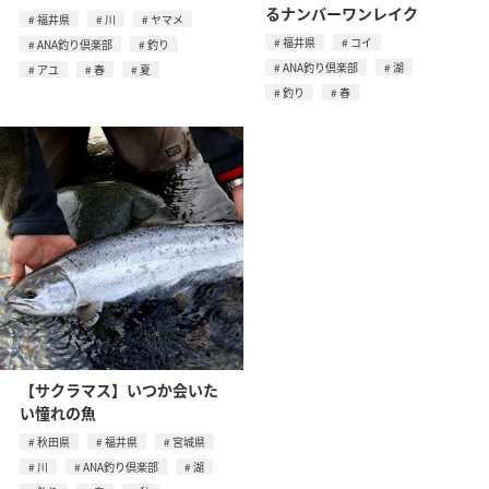
るナンバーワンレイク
福井県
川
ヤマメ
福井県
コイ
ANA釣り倶楽部
釣り
ANA釣り倶楽部
湖
アユ
春
夏
釣り
春
【サクラマス】いつか会いた
い憧れの魚
秋田県
福井県
宮城県
川
ANA釣り倶楽部
湖