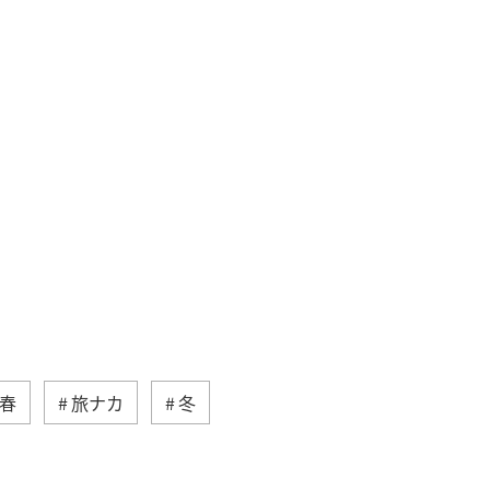
春
旅ナカ
冬
幌
北海道
ANAグルメマイル