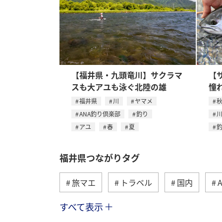
【福井県・九頭竜川】サクラマ
【
スも大アユも泳ぐ北陸の雄
憧
福井県
川
ヤマメ
ANA釣り倶楽部
釣り
アユ
春
夏
福井県つながりタグ
旅マエ
トラベル
国内
すべて表示
川
湖
宮城県
秋田県