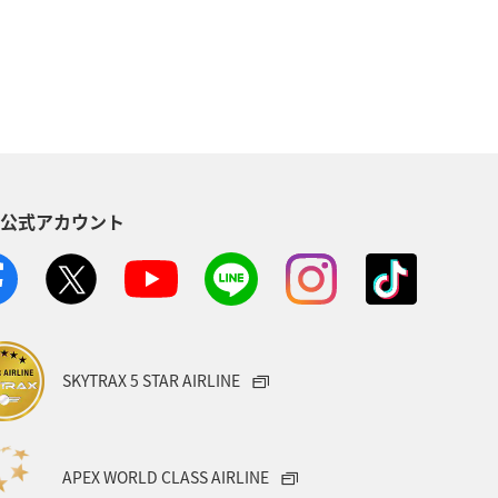
S公式アカウント
SKYTRAX 5 STAR AIRLINE
APEX WORLD CLASS AIRLINE