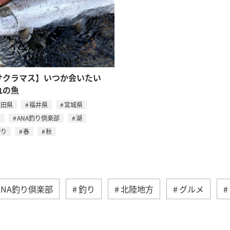
サクラマス】いつか会いたい
れの魚
秋田県
福井県
宮城県
川
ANA釣り倶楽部
湖
釣り
春
秋
ANA釣り倶楽部
釣り
北陸地方
グルメ
海
アクティビティ
趣味
ライフ
札