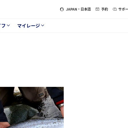
JAPAN
・日本語
予約
サポ
イフ
マイレージ