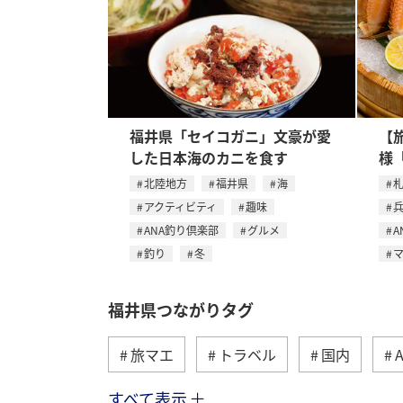
福井県「セイコガニ」文豪が愛
【
した日本海のカニを食す
様
北陸地方
福井県
海
アクティビティ
趣味
ANA釣り倶楽部
グルメ
A
釣り
冬
福井県つながりタグ
旅マエ
トラベル
国内
すべて表示