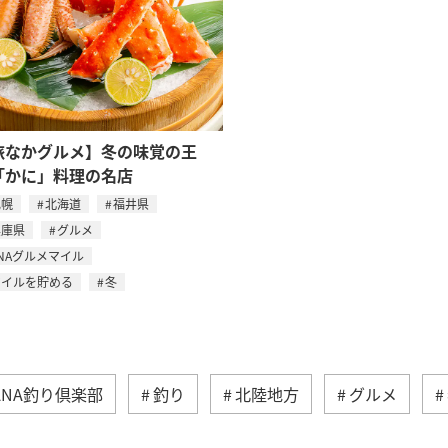
旅なかグルメ】冬の味覚の王
「かに」料理の名店
札幌
北海道
福井県
兵庫県
グルメ
NAグルメマイル
マイルを貯める
冬
ANA釣り倶楽部
釣り
北陸地方
グルメ