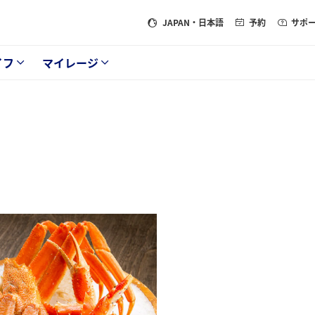
JAPAN
・日本語
予約
サポ
イフ
マイレージ