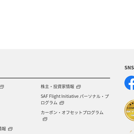
海
アクティビティ
趣味
ライフ
札
秋
ヤマメ
アユ
夏
SN
株主・投資家情報
SAF Flight Initiative パーソナル・プ
ログラム
カーボン・オフセットプログラム
情報