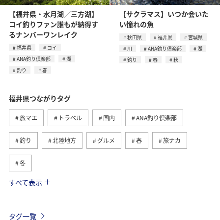
【福井県・水月湖／三方湖】
【サクラマス】いつか会いた
コイ釣りファン誰もが納得す
い憧れの魚
るナンバーワンレイク
秋田県
福井県
宮城県
福井県
コイ
川
ANA釣り倶楽部
湖
ANA釣り倶楽部
湖
釣り
春
秋
釣り
春
福井県つながりタグ
旅マエ
トラベル
国内
ANA釣り倶楽部
釣り
北陸地方
グルメ
春
旅ナカ
冬
すべて表示
湖
宮城県
川
秋田県
海
アクティビティ
趣味
ライフ
札幌
タグ一覧