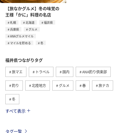
【旅なかグルメ】冬の味覚の
王様「かに」料理の名店
札幌
北海道
福井県
兵庫県
グルメ
ANAグルメマイル
マイルを貯める
冬
福井県つながりタグ
旅マエ
トラベル
国内
ANA釣り倶楽部
釣り
北陸地方
グルメ
春
旅ナカ
冬
すべて表示
宮城県
川
秋田県
湖
海
アクティビティ
趣味
ライフ
札幌
タグ一覧