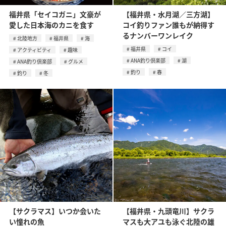
福井県「セイコガニ」文豪が
【福井県・水月湖／三方湖】
愛した日本海のカニを食す
コイ釣りファン誰もが納得す
るナンバーワンレイク
北陸地方
福井県
海
福井県
コイ
アクティビティ
趣味
ANA釣り倶楽部
湖
ANA釣り倶楽部
グルメ
釣り
春
釣り
冬
【サクラマス】いつか会いた
【福井県・九頭竜川】サクラ
い憧れの魚
マスも大アユも泳ぐ北陸の雄