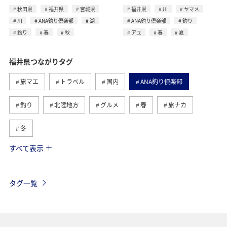
秋田県
福井県
宮城県
福井県
川
ヤマメ
川
ANA釣り倶楽部
湖
ANA釣り倶楽部
釣り
釣り
春
秋
アユ
春
夏
福井県つながりタグ
旅マエ
トラベル
国内
ANA釣り倶楽部
釣り
北陸地方
グルメ
春
旅ナカ
冬
すべて表示
湖
宮城県
川
秋田県
海
アクティビティ
趣味
ライフ
札幌
タグ一覧
北海道
ANAグルメマイル
兵庫県
マイルを貯める
コイ
秋
ヤマメ
アユ