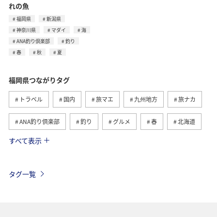
れの魚
福岡県
新潟県
神奈川県
マダイ
海
ANA釣り倶楽部
釣り
春
秋
夏
福岡県つながりタグ
トラベル
国内
旅マエ
九州地方
旅ナカ
ANA釣り倶楽部
釣り
グルメ
春
北海道
すべて表示
冬
海
アクティビティ
熊本県
ライフ
長崎県
秋
大分県
佐賀県
タグ一覧
ショッピング＆ライフ
東京都
秋田県
自然・植物
神奈川県
京都府
夏
マダイ