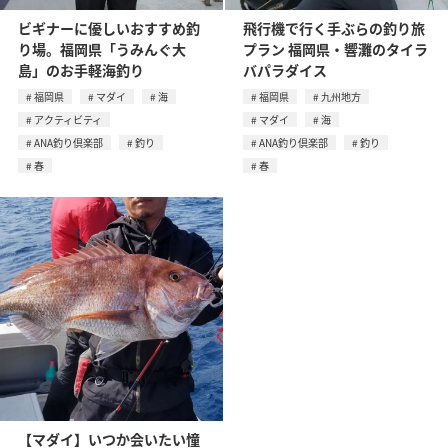
ビギナーに優しいおすすめ釣
飛行機で行く手ぶらの釣り旅
り場。福岡県「うみんぐ大
プラン 福岡県・響灘のタイラ
島」のお手軽海釣り
バパラダイス
福岡県
マダイ
海
福岡県
九州地方
アクティビティ
マダイ
海
ANA釣り倶楽部
釣り
ANA釣り倶楽部
釣り
春
春
【マダイ】いつか会いたい憧