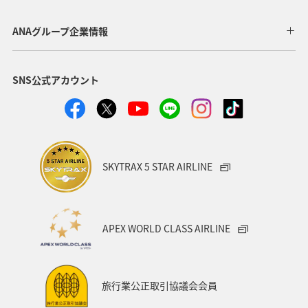
千葉県
家族旅行
兵庫県
広島県
ANAグループ企業情報
鹿児島県
趣味
旅アト
新潟県
香川県
SNS公式アカウント
沖縄県
宮城県
愛媛県
飛行機
仙台
沖縄
三重県
札幌
お祭り・イベント
神戸
糸島
出張グルメ
宮崎県
長野県
SKYTRAX 5 STAR AIRLINE
島根県
サイクリング
秋のアクティビティ
日本の歴史・文化・芸術
歴史・文化・芸術
日常
APEX WORLD CLASS AIRLINE
青森県
石川県
ANAのふるさと納税
川
フナ
ブリ
旅行業公正取引協議会会員