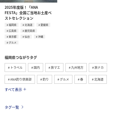
2025年度版！「ANA
FESTA」全国ご当地お土産ベ
ストセレクション
福岡県
北海道
愛媛県
広島県
鹿児島県
東京都
仙台
沖縄
グルメ
福岡県つながりタグ
トラベル
国内
旅マエ
九州地方
旅ナカ
ANA釣り倶楽部
釣り
グルメ
春
北海道
すべて表示
冬
海
アクティビティ
熊本県
ライフ
長崎県
秋
大分県
佐賀県
タグ一覧
ショッピング＆ライフ
東京都
秋田県