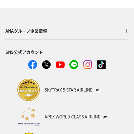
自然・植物
神奈川県
京都府
夏
マダイ
千葉県
家族旅行
兵庫県
広島県
ANAグループ企業情報
鹿児島県
趣味
旅アト
新潟県
香川県
SNS公式アカウント
沖縄県
宮城県
愛媛県
飛行機
仙台
沖縄
三重県
札幌
お祭り・イベント
神戸
糸島
出張グルメ
宮崎県
長野県
SKYTRAX 5 STAR AIRLINE
島根県
サイクリング
秋のアクティビティ
日本の歴史・文化・芸術
歴史・文化・芸術
日常
APEX WORLD CLASS AIRLINE
青森県
石川県
ANAのふるさと納税
川