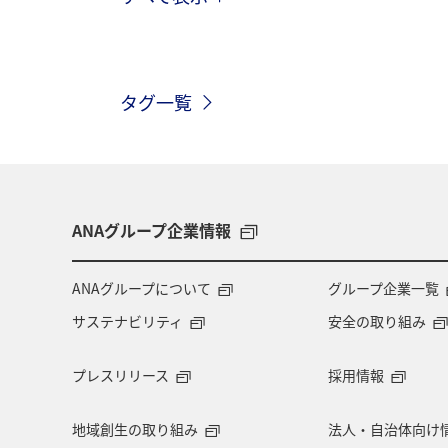
冬
海
アクティビティ
東京都
秋田県
自然・植物
タグ一覧
広島県
鹿児島県
趣味
沖縄
三重県
札幌
お祭
サイクリング
秋のアクティビティ
ANAグループ企業情報
ANAのふるさと納税
川
フナ
ANAグループについて
グループ企業一覧
サステナビリティ
安全の取り組み
プレスリリース
採用情報
地域創生の取り組み
法人・自治体向け