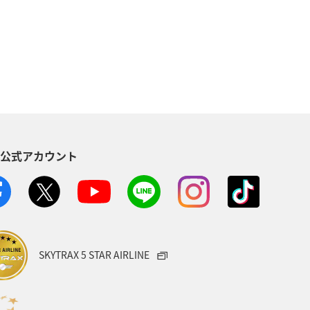
佐賀県
ショッピング＆ライフ
家族旅行
兵庫県
愛媛県
飛行機
仙台
崎県
長野県
島根県
S公式アカウント
日常
青森県
石川県
SKYTRAX 5 STAR AIRLINE