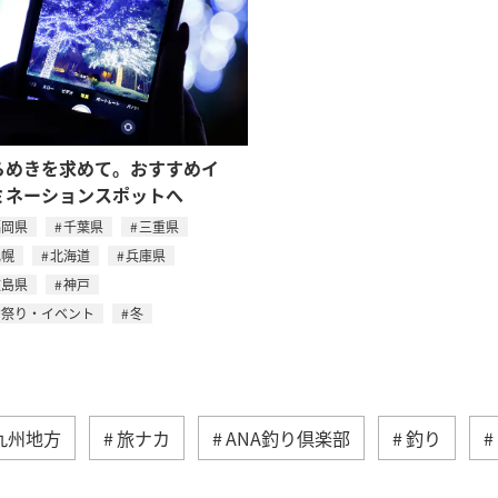
らめきを求めて。おすすめイ
ミネーションスポットへ
福岡県
千葉県
三重県
札幌
北海道
兵庫県
広島県
神戸
お祭り・イベント
冬
九州地方
旅ナカ
ANA釣り倶楽部
釣り