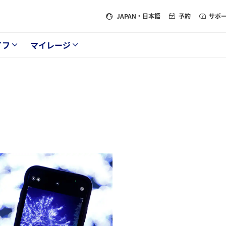
JAPAN
・日本語
予約
サポ
イフ
マイレージ