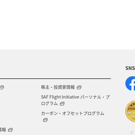
熊本県
ライフ
長崎県
秋
大分県
神奈川県
京都府
夏
マダイ
千葉県
旅アト
新潟県
香川県
沖縄県
宮城県
り・イベント
神戸
糸島
出張グルメ
宮
SN
日本の歴史・文化・芸術
歴史・文化・芸術
ブリ
株主・投資家情報
SAF Flight Initiative パーソナル・プ
ログラム
カーボン・オフセットプログラム
情報