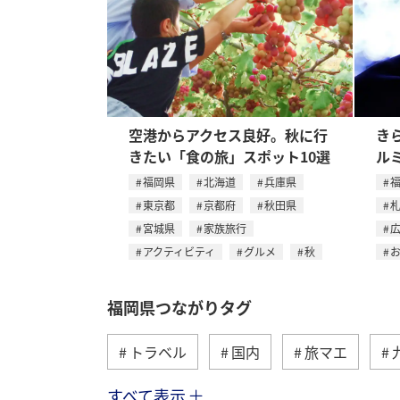
空港からアクセス良好。秋に行
き
きたい「食の旅」スポット10選
ル
福岡県
北海道
兵庫県
東京都
京都府
秋田県
宮城県
家族旅行
アクティビティ
グルメ
秋
福岡県つながりタグ
トラベル
国内
旅マエ
すべて表示