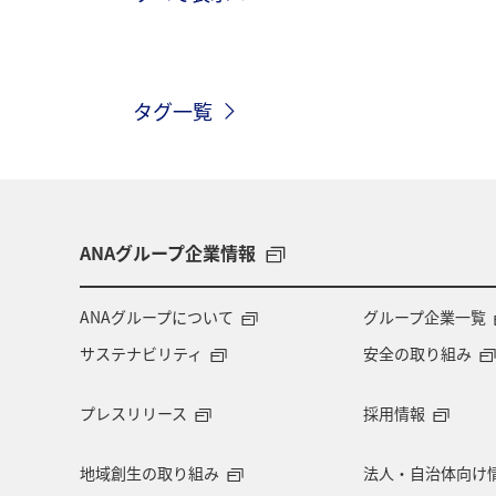
東京都
秋田県
自然・植物
タグ一覧
広島県
鹿児島県
趣味
沖縄
三重県
札幌
お祭
サイクリング
秋のアクティビティ
ANAグループ企業情報
ANAのふるさと納税
川
フナ
ANAグループについて
グループ企業一覧
サステナビリティ
安全の取り組み
プレスリリース
採用情報
地域創生の取り組み
法人・自治体向け