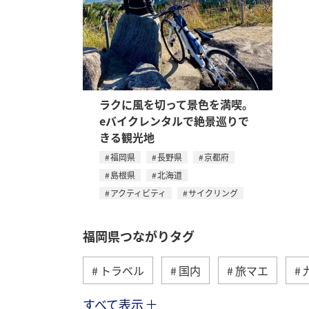
ラクに風を切って景色を満喫。
eバイクレンタルで絶景巡りで
きる観光地
福岡県
長野県
京都府
島根県
北海道
アクティビティ
サイクリング
福岡県つながりタグ
トラベル
国内
旅マエ
すべて表示
冬
海
アクティビティ