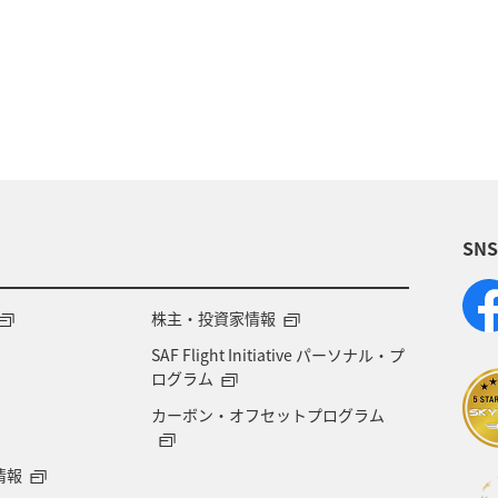
神奈川県
京都府
夏
マダイ
千葉県
旅アト
新潟県
香川県
沖縄県
宮城県
り・イベント
神戸
糸島
出張グルメ
宮
SN
日本の歴史・文化・芸術
歴史・文化・芸術
ブリ
株主・投資家情報
SAF Flight Initiative パーソナル・プ
ログラム
カーボン・オフセットプログラム
情報