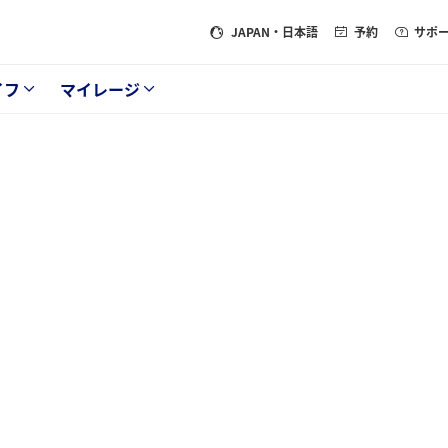
JAPAN
・日本語
予約
サポ
イフ
マイレージ