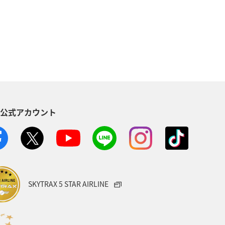
家族旅行
兵庫県
愛媛県
飛行機
仙台
崎県
長野県
島根県
S公式アカウント
日常
青森県
石川県
SKYTRAX 5 STAR AIRLINE