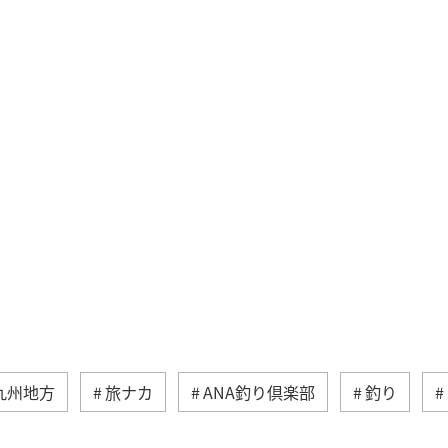
九州地方
旅ナカ
ANA釣り倶楽部
釣り
熊本県
ライフ
長崎県
秋
大分県