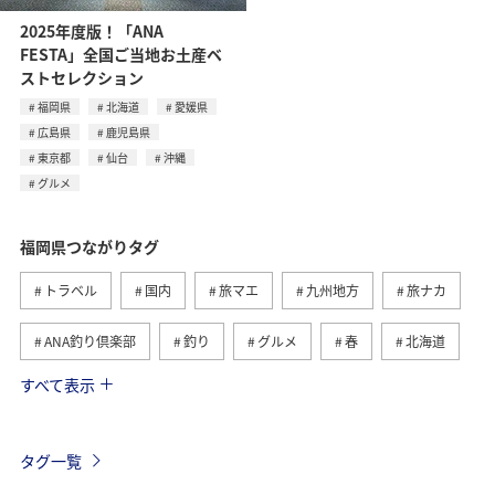
2025年度版！「ANA
FESTA」全国ご当地お土産ベ
ストセレクション
福岡県
北海道
愛媛県
広島県
鹿児島県
東京都
仙台
沖縄
グルメ
福岡県つながりタグ
トラベル
国内
旅マエ
九州地方
旅ナカ
ANA釣り倶楽部
釣り
グルメ
春
北海道
すべて表示
冬
海
アクティビティ
熊本県
ライフ
長崎県
秋
大分県
佐賀県
タグ一覧
ショッピング＆ライフ
東京都
秋田県