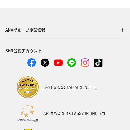
自然・植物
神奈川県
京都府
夏
マダイ
千葉県
家族旅行
兵庫県
広島県
ANAグループ企業情報
鹿児島県
趣味
旅アト
新潟県
香川県
SNS公式アカウント
沖縄県
宮城県
愛媛県
飛行機
仙台
沖縄
三重県
札幌
お祭り・イベント
神戸
糸島
出張グルメ
宮崎県
長野県
SKYTRAX 5 STAR AIRLINE
島根県
サイクリング
秋のアクティビティ
日本の歴史・文化・芸術
歴史・文化・芸術
日常
APEX WORLD CLASS AIRLINE
青森県
石川県
ANAのふるさと納税
川