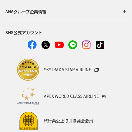
千葉県
家族旅行
兵庫県
広島県
ANAグループ企業情報
鹿児島県
趣味
旅アト
新潟県
香川県
SNS公式アカウント
沖縄県
宮城県
愛媛県
飛行機
仙台
沖縄
三重県
札幌
お祭り・イベント
神戸
糸島
出張グルメ
宮崎県
長野県
SKYTRAX 5 STAR AIRLINE
島根県
サイクリング
秋のアクティビティ
日本の歴史・文化・芸術
歴史・文化・芸術
日常
APEX WORLD CLASS AIRLINE
青森県
石川県
ANAのふるさと納税
川
フナ
ブリ
旅行業公正取引協議会会員