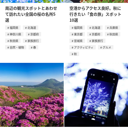
周辺の観光スポットとあわせ
空港からアクセス良好。秋に
て訪れたい全国の桜の名所5
行きたい「食の旅」スポット
選
10選
福岡県
北海道
福岡県
北海道
兵庫県
神奈川県
京都府
東京都
京都府
秋田県
秋田県
家族旅行
宮城県
家族旅行
自然・植物
春
アクティビティ
グルメ
秋