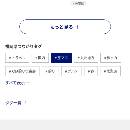
佐賀県
もっと見る
福岡県つながりタグ
トラベル
国内
旅マエ
九州地方
旅ナカ
ANA釣り倶楽部
釣り
グルメ
春
北海道
すべて表示
冬
海
アクティビティ
熊本県
ライフ
長崎県
秋
大分県
佐賀県
タグ一覧
ショッピング＆ライフ
東京都
秋田県
自然・植物
神奈川県
京都府
夏
マダイ