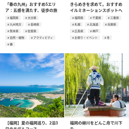
「春の九州」おすすめ5エリ
きらめきを求めて。おすすめ
ア：五感を満たす、徒歩の旅
イルミネーションスポットへ
福岡県
大分県
福岡県
千葉県
三重県
九州地方
長崎県
札幌
北海道
兵庫県
熊本県
佐賀県
広島県
神戸
自然・植物
アクティビティ
お祭り・イベント
冬
春
【福岡】夏の福岡巡り、2泊3
福岡の柳川をどんこ舟で川下
日のモデルコース
り