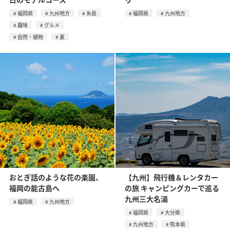
福岡県
九州地方
糸島
福岡県
九州地方
趣味
グルメ
自然・植物
夏
おとぎ話のような花の楽園、
【九州】飛行機＆レンタカー
福岡の能古島へ
の旅 キャンピングカーで巡る
九州三大名湯
福岡県
九州地方
福岡県
大分県
九州地方
熊本県