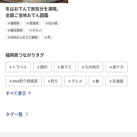
冬はおでんで旅気分を満喫。
全国ご当地おでん図鑑
福岡県
青森県
石川県
鹿児島県
グルメ
ANAのふるさと納税
冬
福岡県つながりタグ
トラベル
国内
旅マエ
九州地方
旅ナカ
ANA釣り倶楽部
釣り
グルメ
春
北海道
すべて表示
冬
海
アクティビティ
熊本県
ライフ
長崎県
秋
大分県
佐賀県
タグ一覧
ショッピング＆ライフ
東京都
秋田県