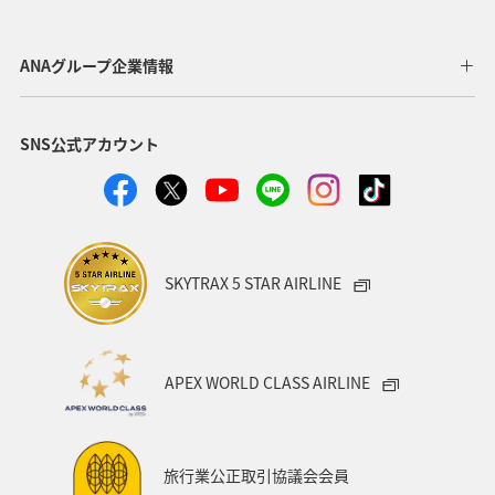
自然・植物
神奈川県
京都府
夏
マダイ
千葉県
家族旅行
兵庫県
広島県
ANAグループ企業情報
鹿児島県
趣味
旅アト
新潟県
香川県
SNS公式アカウント
沖縄県
宮城県
愛媛県
飛行機
仙台
沖縄
三重県
札幌
お祭り・イベント
神戸
糸島
出張グルメ
宮崎県
長野県
SKYTRAX 5 STAR AIRLINE
島根県
サイクリング
秋のアクティビティ
日本の歴史・文化・芸術
歴史・文化・芸術
日常
APEX WORLD CLASS AIRLINE
青森県
石川県
ANAのふるさと納税
川
フナ
ブリ
旅行業公正取引協議会会員