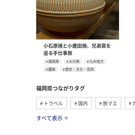
小石原焼と小鹿田焼、兄弟窯を
巡る手仕事旅
福岡県
大分県
九州地方
趣味
歴史・文化・芸術
福岡県つながりタグ
トラベル
国内
旅マエ
すべて表示
冬
海
アクティビティ