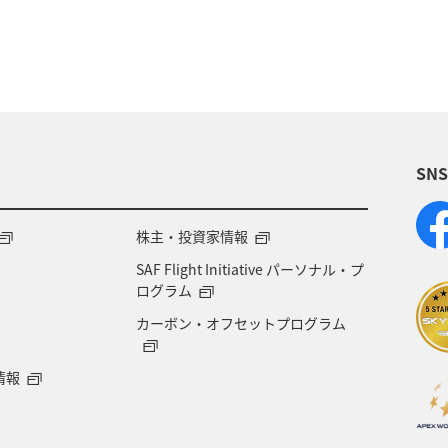
神奈川県
京都府
夏
マダイ
千葉県
旅アト
新潟県
香川県
沖縄県
宮城県
り・イベント
神戸
糸島
出張グルメ
宮
SN
日本の歴史・文化・芸術
歴史・文化・芸術
ブリ
株主・投資家情報
SAF Flight Initiative パーソナル・プ
ログラム
カーボン・オフセットプログラム
情報