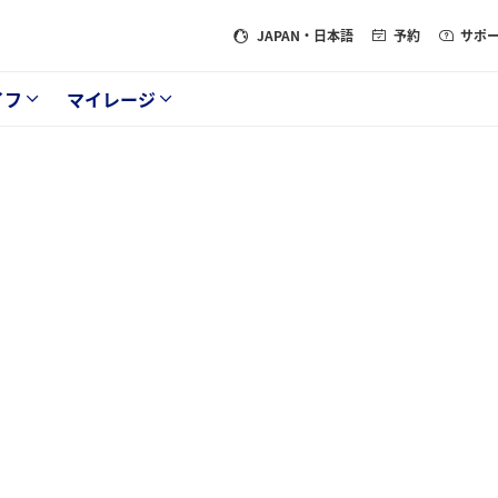
JAPAN
・日本語
予約
サポ
イフ
マイレージ