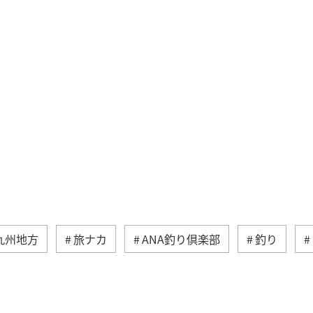
九州地方
旅ナカ
ANA釣り倶楽部
釣り
熊本県
ライフ
長崎県
秋
大分県