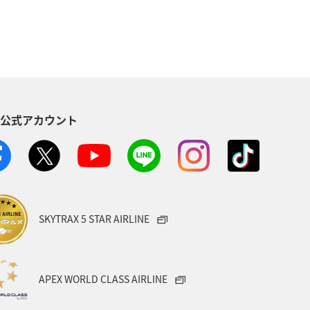
家族旅行
兵庫県
愛媛県
飛行機
仙台
崎県
長野県
島根県
S公式アカウント
日常
青森県
石川県
SKYTRAX 5 STAR AIRLINE
APEX WORLD CLASS AIRLINE