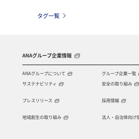
東京都
秋田県
自然・植物
タグ一覧
広島県
鹿児島県
趣味
沖縄
三重県
札幌
お祭
サイクリング
秋のアクティビティ
ANAグループ企業情報
ANAのふるさと納税
川
フナ
ANAグループについて
グループ企業一覧
サステナビリティ
安全の取り組み
プレスリリース
採用情報
地域創生の取り組み
法人・自治体向け