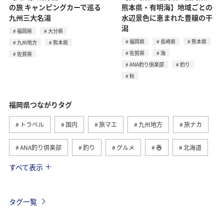
の旅 キャンピングカーで巡る
熊本県・有明海】地域ごとの
九州三大名湯
水辺景色に恵まれた豊穣の干
潟
福岡県
大分県
福岡県
長崎県
熊本県
九州地方
熊本県
佐賀県
海
佐賀県
ANA釣り倶楽部
釣り
秋
福岡県つながりタグ
トラベル
国内
旅マエ
九州地方
旅ナカ
ANA釣り倶楽部
釣り
グルメ
春
北海道
すべて表示
冬
海
アクティビティ
熊本県
ライフ
長崎県
秋
大分県
佐賀県
タグ一覧
ショッピング＆ライフ
東京都
秋田県