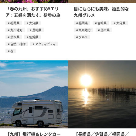
「春の九州」おすすめ5エリ
目にも心にも美味。独創的な
ア：五感を満たす、徒歩の旅
九州グルメ
福岡県
大分県
福岡県
宮崎県
大分県
九州地方
長崎県
九州地方
熊本県
熊本県
佐賀県
グルメ
自然・植物
アクティビティ
春
【九州】飛行機＆レンタカー
【長崎県／佐賀県／福岡県／