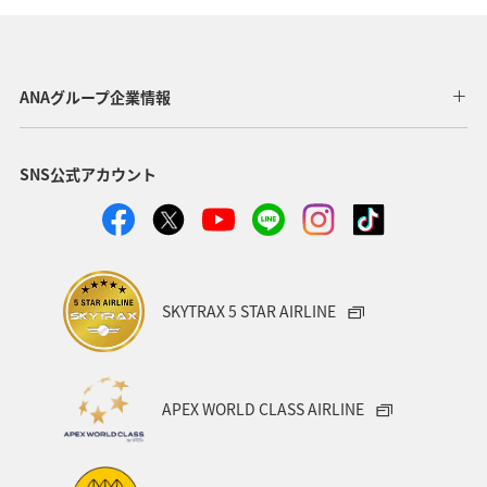
自然・植物
神奈川県
京都府
夏
マダイ
千葉県
家族旅行
兵庫県
広島県
ANAグループ企業情報
鹿児島県
趣味
旅アト
新潟県
香川県
SNS公式アカウント
沖縄県
宮城県
愛媛県
飛行機
仙台
沖縄
三重県
札幌
お祭り・イベント
神戸
糸島
出張グルメ
宮崎県
長野県
SKYTRAX 5 STAR AIRLINE
島根県
サイクリング
秋のアクティビティ
日本の歴史・文化・芸術
歴史・文化・芸術
日常
APEX WORLD CLASS AIRLINE
青森県
石川県
ANAのふるさと納税
川
フナ
ブリ