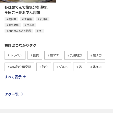
冬はおでんで旅気分を満喫。
全国ご当地おでん図鑑
福岡県
青森県
石川県
鹿児島県
グルメ
ANAのふるさと納税
冬
福岡県つながりタグ
トラベル
国内
旅マエ
九州地方
旅ナカ
ANA釣り倶楽部
釣り
グルメ
春
北海道
すべて表示
冬
海
アクティビティ
熊本県
ライフ
長崎県
秋
大分県
佐賀県
タグ一覧
ショッピング＆ライフ
東京都
秋田県