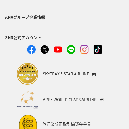
自然・植物
神奈川県
京都府
夏
マダイ
千葉県
家族旅行
兵庫県
広島県
ANAグループ企業情報
鹿児島県
趣味
旅アト
新潟県
香川県
SNS公式アカウント
沖縄県
宮城県
愛媛県
飛行機
仙台
沖縄
三重県
札幌
お祭り・イベント
神戸
糸島
出張グルメ
宮崎県
長野県
SKYTRAX 5 STAR AIRLINE
島根県
サイクリング
秋のアクティビティ
日本の歴史・文化・芸術
歴史・文化・芸術
日常
APEX WORLD CLASS AIRLINE
青森県
石川県
ANAのふるさと納税
川
フナ
ブリ
旅行業公正取引協議会会員