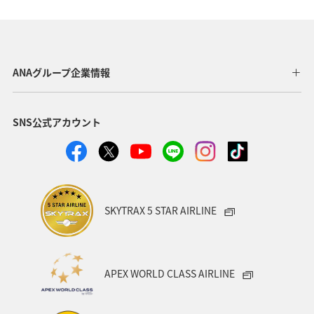
自然・植物
神奈川県
京都府
夏
マダイ
千葉県
家族旅行
兵庫県
広島県
ANAグループ企業情報
鹿児島県
趣味
旅アト
新潟県
香川県
SNS公式アカウント
沖縄県
宮城県
愛媛県
飛行機
仙台
沖縄
三重県
札幌
お祭り・イベント
神戸
糸島
出張グルメ
宮崎県
長野県
SKYTRAX 5 STAR AIRLINE
島根県
サイクリング
秋のアクティビティ
日本の歴史・文化・芸術
歴史・文化・芸術
日常
APEX WORLD CLASS AIRLINE
青森県
石川県
ANAのふるさと納税
川