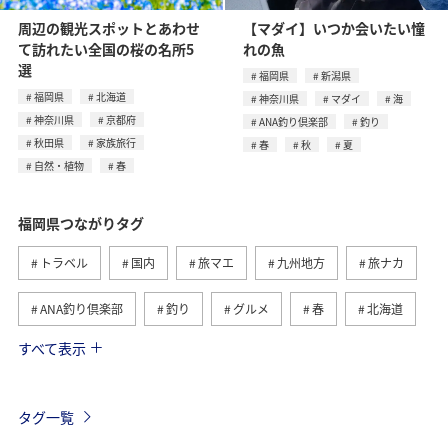
周辺の観光スポットとあわせ
【マダイ】いつか会いたい憧
て訪れたい全国の桜の名所5
れの魚
選
福岡県
新潟県
福岡県
北海道
神奈川県
マダイ
海
神奈川県
京都府
ANA釣り倶楽部
釣り
秋田県
家族旅行
春
秋
夏
自然・植物
春
福岡県つながりタグ
トラベル
国内
旅マエ
九州地方
旅ナカ
ANA釣り倶楽部
釣り
グルメ
春
北海道
すべて表示
冬
海
アクティビティ
熊本県
ライフ
長崎県
秋
大分県
佐賀県
タグ一覧
ショッピング＆ライフ
東京都
秋田県