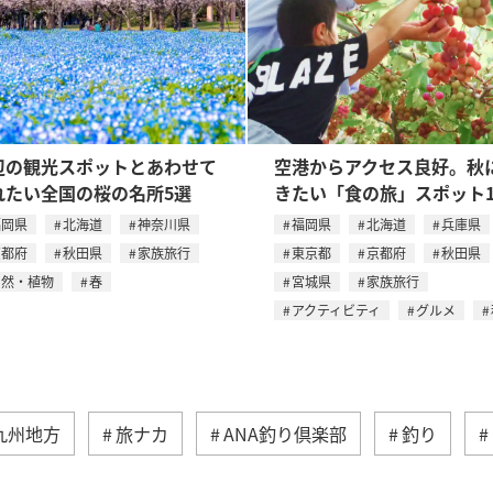
辺の観光スポットとあわせて
空港からアクセス良好。秋
れたい全国の桜の名所5選
きたい「食の旅」スポット1
福岡県
北海道
神奈川県
福岡県
北海道
兵庫県
京都府
秋田県
家族旅行
東京都
京都府
秋田県
自然・植物
春
宮城県
家族旅行
アクティビティ
グルメ
九州地方
旅ナカ
ANA釣り倶楽部
釣り