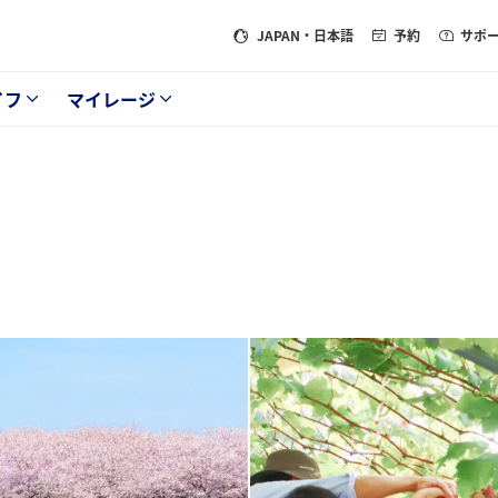
JAPAN
・日本語
予約
サポ
イフ
マイレージ