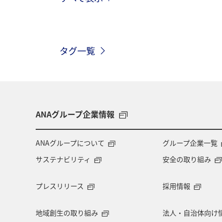
冬
海
アクティビティ
東京都
秋田県
自然・植物
タグ一覧
広島県
鹿児島県
趣味
沖縄
三重県
札幌
お祭
サイクリング
秋のアクティビティ
ANAグループ企業情報
ANAのふるさと納税
川
フナ
ANAグループについて
グループ企業一覧
サステナビリティ
安全の取り組み
プレスリリース
採用情報
地域創生の取り組み
法人・自治体向け