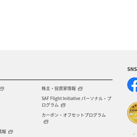
熊本県
ライフ
長崎県
秋
大分県
神奈川県
京都府
夏
マダイ
千葉県
旅アト
新潟県
香川県
沖縄県
宮城県
り・イベント
神戸
糸島
出張グルメ
宮
SN
日本の歴史・文化・芸術
歴史・文化・芸術
ブリ
株主・投資家情報
SAF Flight Initiative パーソナル・プ
ログラム
カーボン・オフセットプログラム
情報