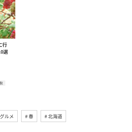
に行
0選
秋
グルメ
春
北海道