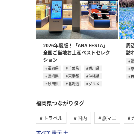
2026年度版！「ANA FESTA」
周
全国ご当地お土産ベストセレク
訪
ション
福岡県
千葉県
香川県
長崎県
東京都
沖縄県
秋田県
北海道
グルメ
福岡県つながりタグ
トラベル
国内
旅マエ
すべて表示