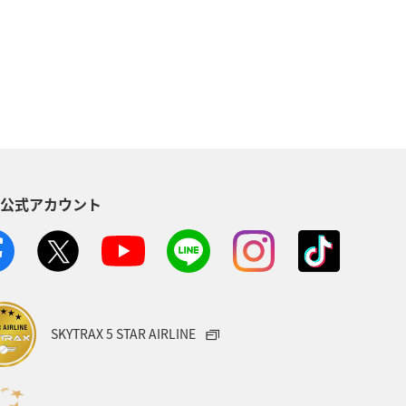
佐賀県
ショッピング＆ライフ
家族旅行
兵庫県
愛媛県
飛行機
仙台
崎県
長野県
島根県
S公式アカウント
日常
青森県
石川県
SKYTRAX 5 STAR AIRLINE