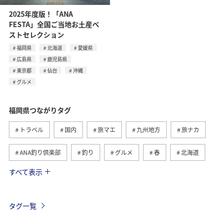
2025年度版！「ANA
FESTA」全国ご当地お土産ベ
ストセレクション
福岡県
北海道
愛媛県
広島県
鹿児島県
東京都
仙台
沖縄
グルメ
福岡県つながりタグ
トラベル
国内
旅マエ
九州地方
旅ナカ
ANA釣り倶楽部
釣り
グルメ
春
北海道
すべて表示
冬
海
アクティビティ
熊本県
ライフ
長崎県
秋
大分県
佐賀県
タグ一覧
ショッピング＆ライフ
東京都
秋田県