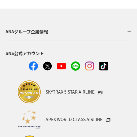
自然・植物
神奈川県
京都府
夏
マダイ
千葉県
家族旅行
兵庫県
広島県
ANAグループ企業情報
鹿児島県
趣味
旅アト
新潟県
香川県
SNS公式アカウント
沖縄県
宮城県
愛媛県
飛行機
仙台
沖縄
三重県
札幌
お祭り・イベント
神戸
糸島
出張グルメ
宮崎県
長野県
SKYTRAX 5 STAR AIRLINE
島根県
サイクリング
秋のアクティビティ
日本の歴史・文化・芸術
歴史・文化・芸術
日常
APEX WORLD CLASS AIRLINE
青森県
石川県
ANAのふるさと納税
川