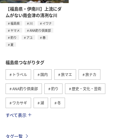
【福島県・伊南川】上流にダ
ムがない南会津の清冽な川
福島県
川
イワナ
ヤマメ
ANA釣り倶楽部
釣り
アユ
春
夏
福島県つながりタグ
トラベル
国内
旅マエ
旅ナカ
ANA釣り倶楽部
釣り
歴史・文化・芸術
ワカサギ
湖
冬
すべて表示
東北地方
グルメ
趣味
一人旅
温泉
秋
アクティビティ
岩手県
秋田県
タグ一覧