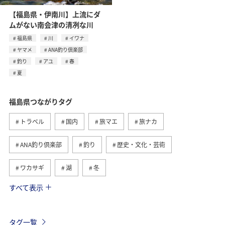
【福島県・伊南川】上流にダ
ムがない南会津の清冽な川
福島県
川
イワナ
ヤマメ
ANA釣り倶楽部
釣り
アユ
春
夏
福島県つながりタグ
トラベル
国内
旅マエ
旅ナカ
ANA釣り倶楽部
釣り
歴史・文化・芸術
ワカサギ
湖
冬
すべて表示
東北地方
グルメ
趣味
一人旅
温泉
秋
アクティビティ
岩手県
秋田県
タグ一覧