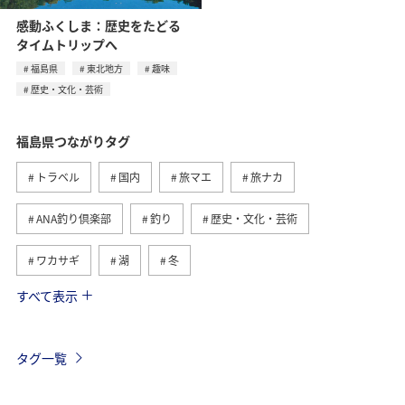
感動ふくしま：歴史をたどる
タイムトリップへ
福島県
東北地方
趣味
歴史・文化・芸術
福島県つながりタグ
トラベル
国内
旅マエ
旅ナカ
ANA釣り倶楽部
釣り
歴史・文化・芸術
ワカサギ
湖
冬
すべて表示
東北地方
グルメ
趣味
一人旅
温泉
秋
アクティビティ
岩手県
秋田県
タグ一覧
フォトジェニックな写真を撮る
青森県
宮城県