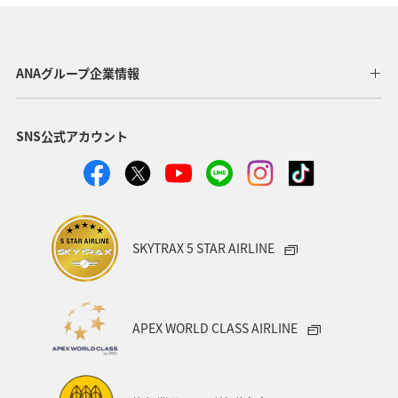
紅葉
春
川
イワナ
ヤマメ
アユ
夏
ANAグループ企業情報
SNS公式アカウント
SKYTRAX 5 STAR AIRLINE
APEX WORLD CLASS AIRLINE