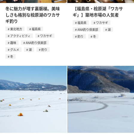
冬に魅力が増す裏磐梯。美味
【福島県・桧原湖「ワカサ
しさも格別な桧原湖のワカサ
ギ」】築地市場の人気者
ギ釣り
福島県
ワカサギ
東北地方
福島県
ANA釣り倶楽部
湖
アクティビティ
ワカサギ
釣り
冬
趣味
ANA釣り倶楽部
グルメ
湖
釣り
冬