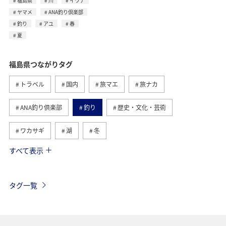
福島県
川
イワナ
ヤマメ
ANA釣り倶楽部
釣り
アユ
春
夏
福島県つながりタグ
トラベル
国内
旅マエ
旅ナカ
ANA釣り倶楽部
釣り
歴史・文化・芸術
ワカサギ
湖
冬
すべて表示
東北地方
グルメ
趣味
一人旅
温泉
秋
アクティビティ
岩手県
秋田県
タグ一覧
フォトジェニックな写真を撮る
青森県
宮城県
紅葉
春
川
イワナ
ヤマメ
アユ