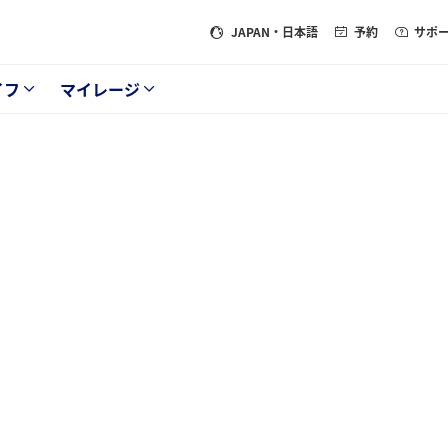
JAPAN
・日本語
予約
サポ
イフ
マイレージ