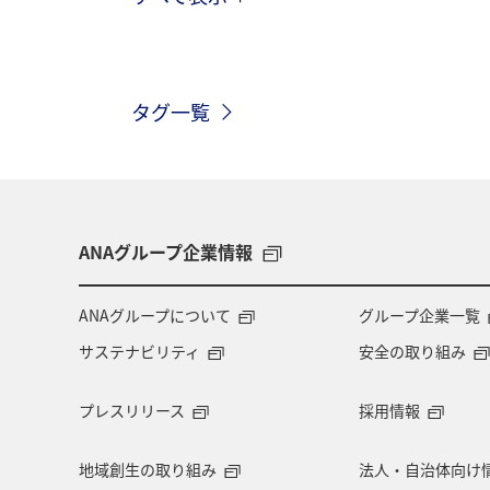
グルメ
春
川
北海道
京都府
湖
秋
歴史・文
タグ一覧
香川県
長崎県
沖縄県
フォトジェニックな写真を撮る
福
日本の歴史・文化・芸術
世界遺産
ANAグループ企業情報
ANAグループについて
グループ企業一覧
サステナビリティ
安全の取り組み
プレスリリース
採用情報
地域創生の取り組み
法人・自治体向け