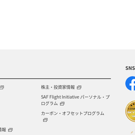
福岡県
ライフ
アクティビティ
家族旅行
化・芸術
温泉
岩手県
冬
福井県
自然・植物
神奈川県
兵庫県
お祭り・イベン
島県
茨城県
ANAグルメマイル
鳥取県
SN
マイルを使う
マイルを貯める
株主・投資家情報
SAF Flight Initiative パーソナル・プ
ログラム
カーボン・オフセットプログラム
情報