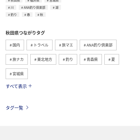
秋田県
福井県
宮城県
川
ANA釣り倶楽部
湖
釣り
春
秋
秋田県つながりタグ
国内
トラベル
旅マエ
ANA釣り倶楽部
旅ナカ
東北地方
釣り
青森県
夏
宮城県
すべて表示
グルメ
春
川
北海道
福岡県
ライフ
アクティビティ
家族旅行
イワナ
タグ一覧
ヤマメ
東京都
京都府
湖
秋
歴史・文化・芸術
温泉
岩手県
冬