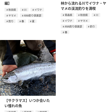
編】
林から流れる川でイワナ・ヤ
マメの渓流釣りを満喫
秋田県
川
イワナ
青森県
秋田県
川
ヤマメ
ANA釣り倶楽部
イワナ
ヤマメ
釣り
春
夏
ANA釣り倶楽部
釣り
春
【サクラマス】いつか会いた
い憧れの魚