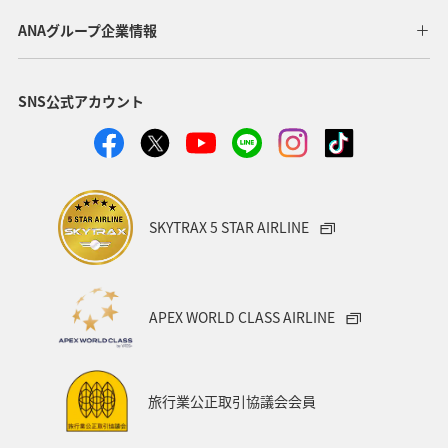
福井県
千葉県
ショッピング＆ライフ
香川県
ANAグループ企業情報
長崎県
沖縄県
自然・植物
神奈川県
SNS公式アカウント
兵庫県
お祭り・イベント
アユ
フォトジェニックな写真を撮る
福島県
茨城県
ANAグルメマイル
鳥取県
AMC会員専用サービス
SKYTRAX 5 STAR AIRLINE
趣味
日本の歴史・文化・芸術
世界遺産
マイルを使う
マイルを貯める
APEX WORLD CLASS AIRLINE
旅行業公正取引協議会会員