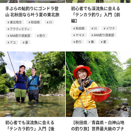
手ぶらの鮎釣りにゴンドラ登
初心者でも渓流魚に会える
山 北秋田なら叶う夏の東北旅
「テンカラ釣り」入門【前
編】
東北地方
秋田県
川
秋田県
川
イワナ
アクティビティ
ヤマメ
ANA釣り倶楽部
ANA釣り倶楽部
釣り
釣り
春
夏
アユ
夏
初心者でも渓流魚に会える
【秋田県／青森県・白神山地
「テンカラ釣り」入門【後
の釣り旅】世界最大級のブナ