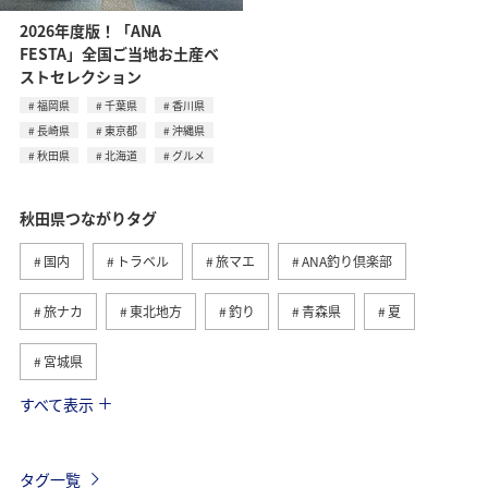
2026年度版！「ANA
FESTA」全国ご当地お土産ベ
ストセレクション
福岡県
千葉県
香川県
長崎県
東京都
沖縄県
秋田県
北海道
グルメ
秋田県つながりタグ
国内
トラベル
旅マエ
ANA釣り倶楽部
旅ナカ
東北地方
釣り
青森県
夏
宮城県
すべて表示
グルメ
春
川
北海道
福岡県
ライフ
アクティビティ
家族旅行
イワナ
タグ一覧