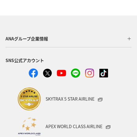
ヤマメ
東京都
京都府
湖
秋
歴史・文化・芸術
温泉
岩手県
冬
福井県
千葉県
ショッピング＆ライフ
香川県
ANAグループ企業情報
長崎県
沖縄県
自然・植物
神奈川県
SNS公式アカウント
兵庫県
お祭り・イベント
アユ
フォトジェニックな写真を撮る
福島県
茨城県
ANAグルメマイル
鳥取県
AMC会員専用サービス
SKYTRAX 5 STAR AIRLINE
趣味
日本の歴史・文化・芸術
世界遺産
マイルを使う
マイルを貯める
APEX WORLD CLASS AIRLINE