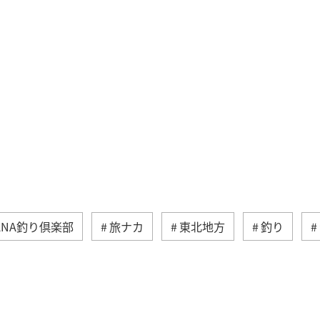
ANA釣り倶楽部
旅ナカ
東北地方
釣り
福岡県
ライフ
アクティビティ
家族旅行
化・芸術
温泉
岩手県
冬
福井県