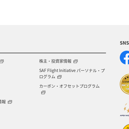
自然・植物
神奈川県
兵庫県
お祭り・イベン
島県
茨城県
ANAグルメマイル
鳥取県
SN
マイルを使う
マイルを貯める
株主・投資家情報
SAF Flight Initiative パーソナル・プ
ログラム
カーボン・オフセットプログラム
情報