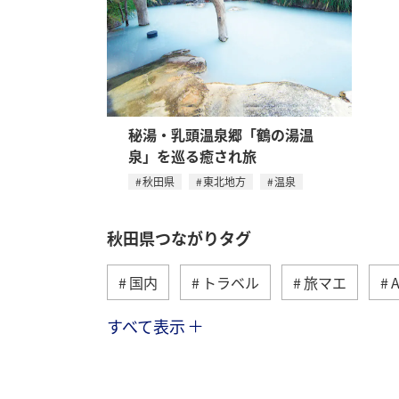
秘湯・乳頭温泉郷「鶴の湯温
泉」を巡る癒され旅
秋田県
東北地方
温泉
秋田県つながりタグ
国内
トラベル
旅マエ
すべて表示
グルメ
春
川
北海道
京都府
湖
秋
歴史・文