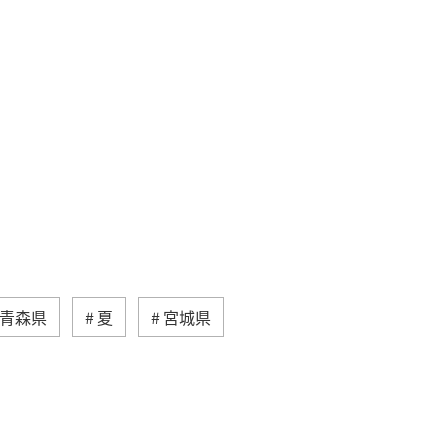
青森県
夏
宮城県
イワナ
ヤマメ
東京都
千葉県
ショッピング＆ライフ