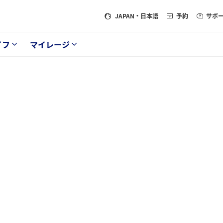
JAPAN
・日本語
予約
サポ
イフ
マイレージ