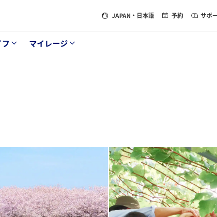
JAPAN
・日本語
予約
サポ
イフ
マイレージ