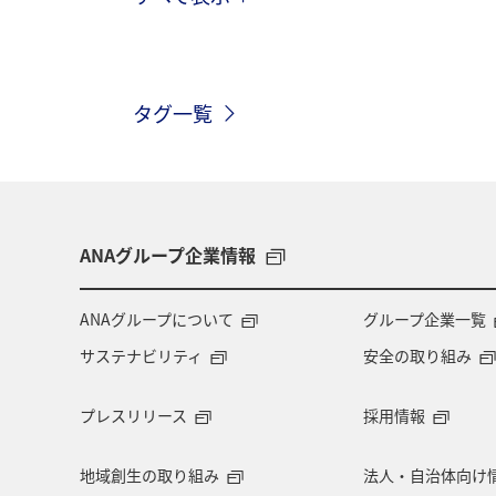
グルメ
春
川
北海道
京都府
湖
秋
歴史・文
タグ一覧
香川県
長崎県
沖縄県
フォトジェニックな写真を撮る
福
日本の歴史・文化・芸術
世界遺産
ANAグループ企業情報
ANAグループについて
グループ企業一覧
サステナビリティ
安全の取り組み
プレスリリース
採用情報
地域創生の取り組み
法人・自治体向け