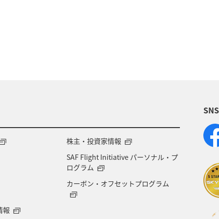
福岡県
ライフ
アクティビティ
家族旅行
化・芸術
温泉
岩手県
冬
福井県
自然・植物
神奈川県
兵庫県
お祭り・イベン
島県
茨城県
ANAグルメマイル
鳥取県
SN
マイルを使う
マイルを貯める
株主・投資家情報
SAF Flight Initiative パーソナル・プ
ログラム
カーボン・オフセットプログラム
情報