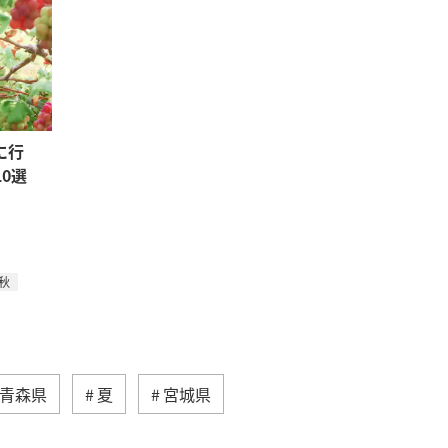
に行
0選
秋
青森県
夏
宮城県