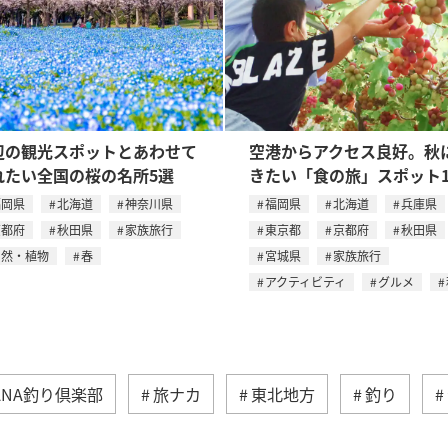
辺の観光スポットとあわせて
空港からアクセス良好。秋
れたい全国の桜の名所5選
きたい「食の旅」スポット1
福岡県
北海道
神奈川県
福岡県
北海道
兵庫県
京都府
秋田県
家族旅行
東京都
京都府
秋田県
自然・植物
春
宮城県
家族旅行
アクティビティ
グルメ
ANA釣り倶楽部
旅ナカ
東北地方
釣り