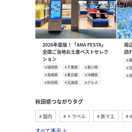
2026年度版！「ANA FESTA」
周
全国ご当地お土産ベストセレク
訪
ション
福岡県
千葉県
香川県
長崎県
東京都
沖縄県
秋田県
北海道
グルメ
秋田県つながりタグ
国内
トラベル
旅マエ
すべて表示