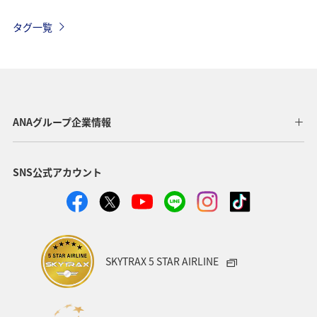
ライフ
アクティビティ
家族旅行
イワナ
タグ一覧
ヤマメ
東京都
京都府
湖
秋
歴史・文化・芸術
温泉
岩手県
冬
福井県
千葉県
ショッピング＆ライフ
香川県
ANAグループ企業情報
長崎県
沖縄県
自然・植物
神奈川県
SNS公式アカウント
兵庫県
お祭り・イベント
アユ
フォトジェニックな写真を撮る
福島県
茨城県
ANAグルメマイル
鳥取県
AMC会員専用サービス
SKYTRAX 5 STAR AIRLINE
趣味
日本の歴史・文化・芸術
世界遺産
マイルを使う
マイルを貯める