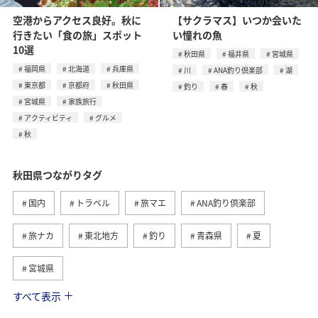
空港からアクセス良好。秋に
【サクラマス】いつか会いた
行きたい「食の旅」スポット
い憧れの魚
10選
秋田県
福井県
宮城県
福岡県
北海道
兵庫県
川
ANA釣り倶楽部
湖
東京都
京都府
秋田県
釣り
春
秋
宮城県
家族旅行
アクティビティ
グルメ
秋
秋田県つながりタグ
国内
トラベル
旅マエ
ANA釣り倶楽部
旅ナカ
東北地方
釣り
青森県
夏
宮城県
すべて表示
グルメ
春
川
北海道
福岡県