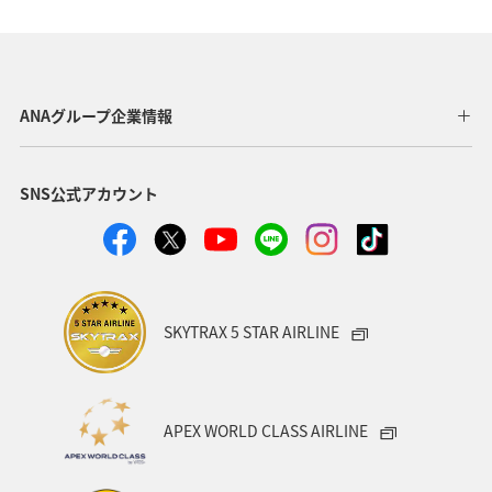
ヤマメ
東京都
京都府
湖
秋
歴史・文化・芸術
温泉
岩手県
冬
福井県
千葉県
ショッピング＆ライフ
香川県
ANAグループ企業情報
長崎県
沖縄県
自然・植物
神奈川県
SNS公式アカウント
兵庫県
お祭り・イベント
アユ
フォトジェニックな写真を撮る
福島県
茨城県
ANAグルメマイル
鳥取県
AMC会員専用サービス
SKYTRAX 5 STAR AIRLINE
趣味
日本の歴史・文化・芸術
世界遺産
マイルを使う
マイルを貯める
APEX WORLD CLASS AIRLINE