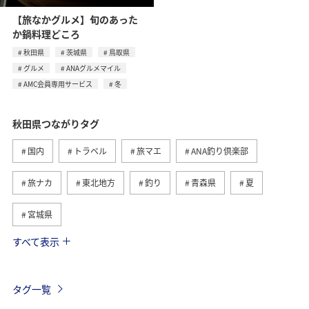
【旅なかグルメ】旬のあった
か鍋料理どころ
秋田県
茨城県
鳥取県
グルメ
ANAグルメマイル
AMC会員専用サービス
冬
秋田県つながりタグ
国内
トラベル
旅マエ
ANA釣り倶楽部
旅ナカ
東北地方
釣り
青森県
夏
宮城県
すべて表示
グルメ
春
川
北海道
福岡県
ライフ
アクティビティ
家族旅行
イワナ
タグ一覧