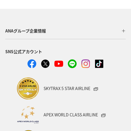
ヤマメ
東京都
京都府
湖
秋
歴史・文化・芸術
温泉
岩手県
冬
福井県
千葉県
ショッピング＆ライフ
香川県
ANAグループ企業情報
長崎県
沖縄県
自然・植物
神奈川県
SNS公式アカウント
兵庫県
お祭り・イベント
アユ
フォトジェニックな写真を撮る
福島県
茨城県
ANAグルメマイル
鳥取県
AMC会員専用サービス
SKYTRAX 5 STAR AIRLINE
趣味
日本の歴史・文化・芸術
世界遺産
マイルを使う
マイルを貯める
APEX WORLD CLASS AIRLINE