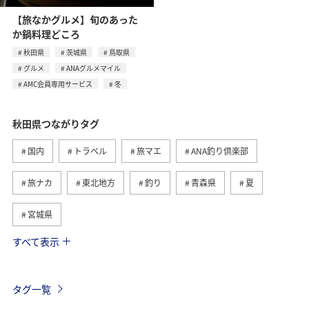
【旅なかグルメ】旬のあった
か鍋料理どころ
秋田県
茨城県
鳥取県
グルメ
ANAグルメマイル
AMC会員専用サービス
冬
秋田県つながりタグ
国内
トラベル
旅マエ
ANA釣り倶楽部
旅ナカ
東北地方
釣り
青森県
夏
宮城県
すべて表示
グルメ
春
川
北海道
福岡県
ライフ
アクティビティ
家族旅行
イワナ
タグ一覧