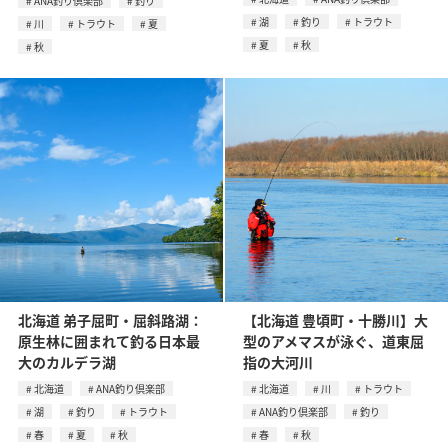
ANA釣り倶楽部
釣り
湖
釣り
トラウト
川
トラウト
夏
夏
秋
秋
北海道 弟子屈町・屈斜路湖：
【北海道 豊頃町・十勝川】大
原生林に囲まれて釣る日本最
型のアメマスが泳ぐ、道東屈
大のカルデラ湖
指の大河川
北海道
ANA釣り倶楽部
北海道
川
トラウト
湖
釣り
トラウト
ANA釣り倶楽部
釣り
春
夏
秋
春
秋