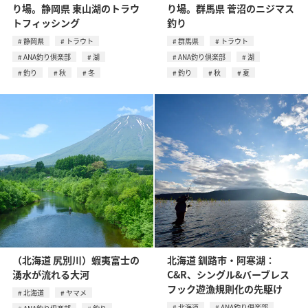
り場。静岡県 東山湖のトラウ
り場。群馬県 菅沼のニジマス
トフィッシング
釣り
静岡県
トラウト
群馬県
トラウト
ANA釣り倶楽部
湖
ANA釣り倶楽部
湖
釣り
秋
冬
釣り
秋
夏
（北海道 尻別川）蝦夷富士の
北海道 釧路市・阿寒湖：
湧水が流れる大河
C&R、シングル&バーブレス
フック遊漁規則化の先駆け
北海道
ヤマメ
北海道
ANA釣り倶楽部