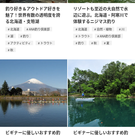
釣り好き＆アウトドア好きを
リゾートも至近の大自然で水
魅了！世界有数の透明度を誇
辺に遊ぶ。北海道・阿寒川で
る北海道・支笏湖
体験するニジマス釣り
北海道
ANA釣り倶楽部
北海道
自然・植物
川
湖
釣り
トラウト
ANA釣り倶楽部
アクティビティ
トラウト
釣り
秋
夏
秋
ビギナーに優しいおすすめ釣
ビギナーに優しいおすすめ釣