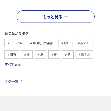
もっと見る
秋つながりタグ
トラベル
ANA釣り倶楽部
釣り
旅マエ
国内
海
夏
春
冬
旅ナカ
すべて表示
北海道
湖
川
沖縄
海外
トラウト
マダイ
アオリイカ
アクティビティ
タグ一覧
鹿児島県
神奈川県
長崎県
静岡県
千葉県
東京都
グルメ
メジナ
ワカサギ