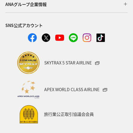
宮城県
関東・甲信越地方
クロダイ
栃木県
ANAグループ企業情報
ロウニンアジ（GT）
高知県
自然・植物
SNS公式アカウント
八丈島
茨城県
福岡県
兵庫県
山梨県
西表島
和歌山県
愛媛県
愛知県
趣味
タチウオ
マアジ
イシダイ
スズキ
SKYTRAX 5 STAR AIRLINE
徳島県
九州地方
宮崎県
滋賀県
群馬県
大分県
お祭り・イベント
オーストラリア
APEX WORLD CLASS AIRLINE
ツアー
韓国
ハワイ
石垣
沖縄県
宮古島
コイ
福島県
長野県
石川県
旅行業公正取引協議会会員
秋田県
温泉
東海地方
関西地方
島根県